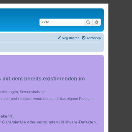
Suche
Erweiterte Suche
Registrieren
Anmelden
 mit dem bereits existierenden im
stellungen, Screenshots etc.
ch nicht mehr melden wenn sich damit das eigene Problem
ekehrt].
r Garantiefälle oder vermuteten Hardware-Defekten.