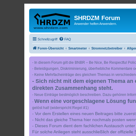
SHRDZM Forum
Anwender helfen Anwendern.
Schnellzugriff
FAQ
Foren-Übersicht
Smartmeter
Stromnetzbetreiber
Allge
- In diesem Forum gilt die BNBR – Be Nice, Be Respectful Polic
- Beleidigungen, Diskriminierung, überhebliche Kommentare o
- Keine Mehrfacheinträge des gleichen Themas in verschieden
- Sich nicht mit dem eigenen Thema an 
direkten Zusammenhang steht.
- Neue Einträge bestmöglich beschreiben. Dazu gehören Inform
Wenn eine vorgeschlagene Lösung funkt
-
gelöst hat! (widerspricht Regel #1)
- Vor dem Erstellen eines neuen Beitrages bitte zuer
- Nicht das gleiche Thema hier nochmals posten wenn
- Dieses Forum dient dem fachlichen Austausch unter
Für solche Anliegen steht ausschließlich der offiziell