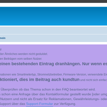
mein
y.
der Ähnliches werden nicht geduldet.
en Beiträgen vom selben Nutzer.
einen bestehenden Eintrag dranhängen. Nur wenn es
ationen wie Smartmetertyp, Stromnetzbetreiber, Firmware-Version, verwendete Ein
ioniert, dies im Beitrag auch kundtun
und nicht sich einfa
st Überprüfen ob das Thema schon in den FAQ beantwortet wird.
 schon eine Anfrage über das Kontakformular gestellt wurde [oder umg
 Nutzern und nicht als Ersatz für Reklamationen, Gewährleistungs- ode
e Support über das
Support-Formular
zur Verfügung.