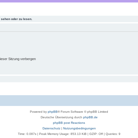
sehen oder zu lesen.
ieser Sitzung verbergen
Powered by
phpBB
® Forum Software © phpBB Limited
Deutsche Übersetzung durch
phpBB.de
phpBB post Reactions
Datenschutz
|
Nutzungsbedingungen
Time: 0.087s
| Peak Memory Usage: 853.13 KiB | GZIP: Off |
Queries: 9