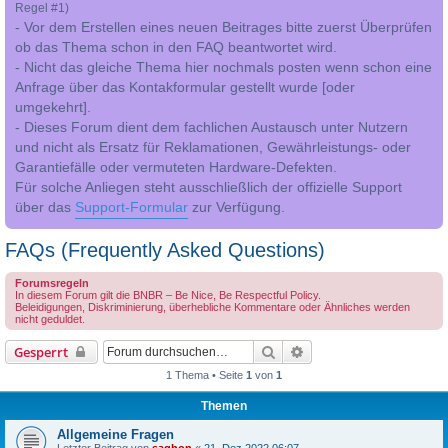
Regel #1)
- Vor dem Erstellen eines neuen Beitrages bitte zuerst Überprüfen
ob das Thema schon in den FAQ beantwortet wird.
- Nicht das gleiche Thema hier nochmals posten wenn schon eine
Anfrage über das Kontakformular gestellt wurde [oder
umgekehrt].
- Dieses Forum dient dem fachlichen Austausch unter Nutzern
und nicht als Ersatz für Reklamationen, Gewährleistungs- oder
Garantiefälle oder vermuteten Hardware-Defekten.
Für solche Anliegen steht ausschließlich der offizielle Support
über das
Support-Formular
zur Verfügung.
FAQs (Frequently Asked Questions)
Forumsregeln
In diesem Forum gilt die BNBR – Be Nice, Be Respectful Policy.
Beleidigungen, Diskriminierung, überhebliche Kommentare oder Ähnliches werden
nicht geduldet.
Suche
Erweiterte Suche
Gesperrt
1 Thema • Seite
1
von
1
Themen
Allgemeine Fragen