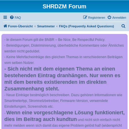
SHRDZM Forum
FAQ
Registrieren
Anmelden
S
Foren-Übersicht
Smartmeter
FAQs (Frequently Asked Questions)
u
- In diesem Forum gilt die BNBR – Be Nice, Be Respectful Policy.
c
- Beleidigungen, Diskriminierung, überhebliche Kommentare oder Ähnliches
h
werden nicht geduldet.
e
- Keine Mehrfacheinträge des gleichen Themas in verschiedenen Beiträgen
vom selben Nutzer.
- Sich nicht mit dem eigenen Thema an einen
bestehenden Eintrag dranhängen. Nur wenn es
mit dem bereits existierenden im direkten
Zusammenhang steht.
- Neue Einträge bestmöglich beschreiben. Dazu gehören Informationen wie
Smartmetertyp, Stromnetzbetreiber, Firmware-Version, verwendete
Einstellungen, Screenshots etc.
Wenn eine vorgeschlagene Lösung funktioniert,
-
dies im Beitrag auch kundtun
und nicht sich einfach nicht
mehr melden wenn sich damit das eigene Problem gelöst hat! (widerspricht