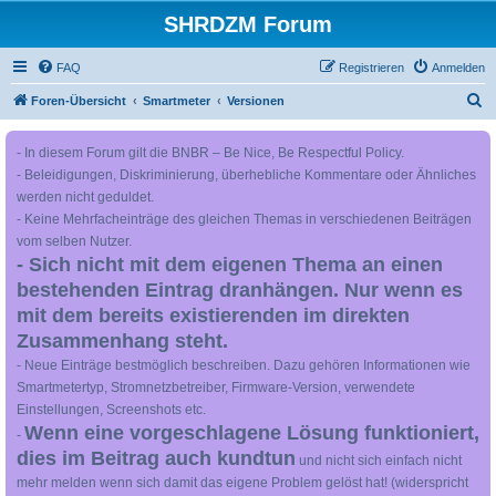
SHRDZM Forum
FAQ
Registrieren
Anmelden
S
Foren-Übersicht
Smartmeter
Versionen
u
- In diesem Forum gilt die BNBR – Be Nice, Be Respectful Policy.
c
- Beleidigungen, Diskriminierung, überhebliche Kommentare oder Ähnliches
h
werden nicht geduldet.
e
- Keine Mehrfacheinträge des gleichen Themas in verschiedenen Beiträgen
vom selben Nutzer.
- Sich nicht mit dem eigenen Thema an einen
bestehenden Eintrag dranhängen. Nur wenn es
mit dem bereits existierenden im direkten
Zusammenhang steht.
- Neue Einträge bestmöglich beschreiben. Dazu gehören Informationen wie
Smartmetertyp, Stromnetzbetreiber, Firmware-Version, verwendete
Einstellungen, Screenshots etc.
Wenn eine vorgeschlagene Lösung funktioniert,
-
dies im Beitrag auch kundtun
und nicht sich einfach nicht
mehr melden wenn sich damit das eigene Problem gelöst hat! (widerspricht