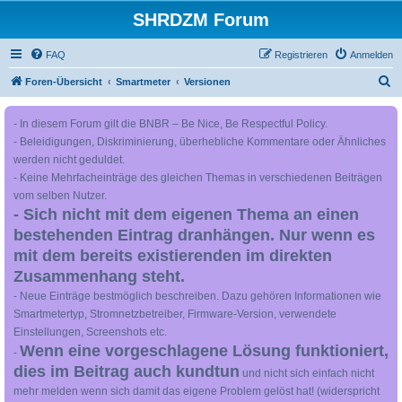
SHRDZM Forum
FAQ
Registrieren
Anmelden
S
Foren-Übersicht
Smartmeter
Versionen
u
- In diesem Forum gilt die BNBR – Be Nice, Be Respectful Policy.
c
- Beleidigungen, Diskriminierung, überhebliche Kommentare oder Ähnliches
h
werden nicht geduldet.
e
- Keine Mehrfacheinträge des gleichen Themas in verschiedenen Beiträgen
vom selben Nutzer.
- Sich nicht mit dem eigenen Thema an einen
bestehenden Eintrag dranhängen. Nur wenn es
mit dem bereits existierenden im direkten
Zusammenhang steht.
- Neue Einträge bestmöglich beschreiben. Dazu gehören Informationen wie
Smartmetertyp, Stromnetzbetreiber, Firmware-Version, verwendete
Einstellungen, Screenshots etc.
Wenn eine vorgeschlagene Lösung funktioniert,
-
dies im Beitrag auch kundtun
und nicht sich einfach nicht
mehr melden wenn sich damit das eigene Problem gelöst hat! (widerspricht