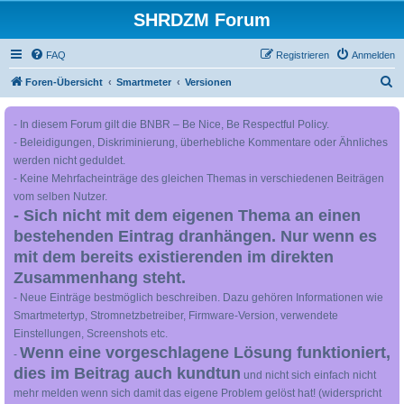
SHRDZM Forum
FAQ
Registrieren
Anmelden
S
Foren-Übersicht
Smartmeter
Versionen
u
- In diesem Forum gilt die BNBR – Be Nice, Be Respectful Policy.
c
- Beleidigungen, Diskriminierung, überhebliche Kommentare oder Ähnliches
h
werden nicht geduldet.
e
- Keine Mehrfacheinträge des gleichen Themas in verschiedenen Beiträgen
vom selben Nutzer.
- Sich nicht mit dem eigenen Thema an einen
bestehenden Eintrag dranhängen. Nur wenn es
mit dem bereits existierenden im direkten
Zusammenhang steht.
- Neue Einträge bestmöglich beschreiben. Dazu gehören Informationen wie
Smartmetertyp, Stromnetzbetreiber, Firmware-Version, verwendete
Einstellungen, Screenshots etc.
Wenn eine vorgeschlagene Lösung funktioniert,
-
dies im Beitrag auch kundtun
und nicht sich einfach nicht
mehr melden wenn sich damit das eigene Problem gelöst hat! (widerspricht