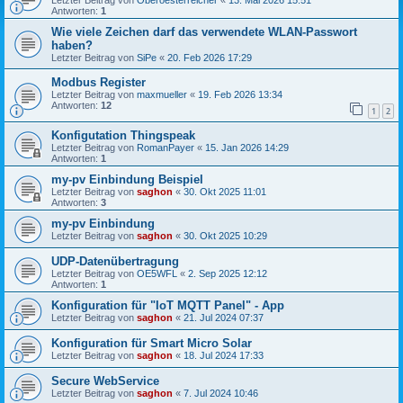
Letzter Beitrag von
Oberoesterreicher
«
13. Mai 2026 15:51
Antworten:
1
Wie viele Zeichen darf das verwendete WLAN-Passwort
haben?
Letzter Beitrag von
SiPe
«
20. Feb 2026 17:29
Modbus Register
Letzter Beitrag von
maxmueller
«
19. Feb 2026 13:34
Antworten:
12
1
2
Konfigutation Thingspeak
Letzter Beitrag von
RomanPayer
«
15. Jan 2026 14:29
Antworten:
1
my-pv Einbindung Beispiel
Letzter Beitrag von
saghon
«
30. Okt 2025 11:01
Antworten:
3
my-pv Einbindung
Letzter Beitrag von
saghon
«
30. Okt 2025 10:29
UDP-Datenübertragung
Letzter Beitrag von
OE5WFL
«
2. Sep 2025 12:12
Antworten:
1
Konfiguration für "IoT MQTT Panel" - App
Letzter Beitrag von
saghon
«
21. Jul 2024 07:37
Konfiguration für Smart Micro Solar
Letzter Beitrag von
saghon
«
18. Jul 2024 17:33
Secure WebService
Letzter Beitrag von
saghon
«
7. Jul 2024 10:46