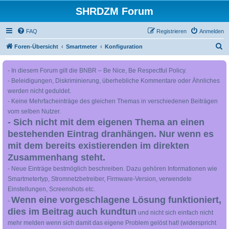
SHRDZM Forum
FAQ
Registrieren
Anmelden
S
Foren-Übersicht
Smartmeter
Konfiguration
u
- In diesem Forum gilt die BNBR – Be Nice, Be Respectful Policy.
c
- Beleidigungen, Diskriminierung, überhebliche Kommentare oder Ähnliches
h
werden nicht geduldet.
e
- Keine Mehrfacheinträge des gleichen Themas in verschiedenen Beiträgen
vom selben Nutzer.
- Sich nicht mit dem eigenen Thema an einen
bestehenden Eintrag dranhängen. Nur wenn es
mit dem bereits existierenden im direkten
Zusammenhang steht.
- Neue Einträge bestmöglich beschreiben. Dazu gehören Informationen wie
Smartmetertyp, Stromnetzbetreiber, Firmware-Version, verwendete
Einstellungen, Screenshots etc.
Wenn eine vorgeschlagene Lösung funktioniert,
-
dies im Beitrag auch kundtun
und nicht sich einfach nicht
mehr melden wenn sich damit das eigene Problem gelöst hat! (widerspricht