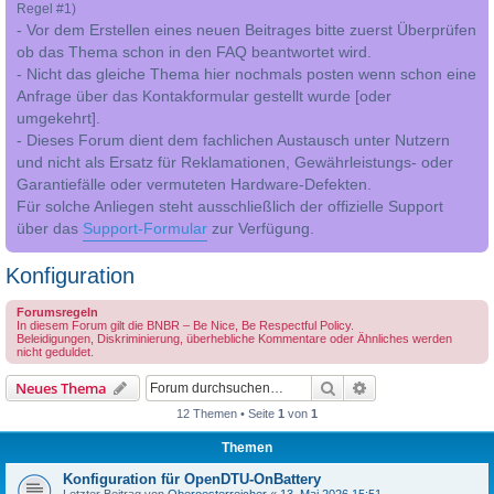
Regel #1)
- Vor dem Erstellen eines neuen Beitrages bitte zuerst Überprüfen
ob das Thema schon in den FAQ beantwortet wird.
- Nicht das gleiche Thema hier nochmals posten wenn schon eine
Anfrage über das Kontakformular gestellt wurde [oder
umgekehrt].
- Dieses Forum dient dem fachlichen Austausch unter Nutzern
und nicht als Ersatz für Reklamationen, Gewährleistungs- oder
Garantiefälle oder vermuteten Hardware-Defekten.
Für solche Anliegen steht ausschließlich der offizielle Support
über das
Support-Formular
zur Verfügung.
Konfiguration
Forumsregeln
In diesem Forum gilt die BNBR – Be Nice, Be Respectful Policy.
Beleidigungen, Diskriminierung, überhebliche Kommentare oder Ähnliches werden
nicht geduldet.
Suche
Erweiterte Suche
Neues Thema
12 Themen • Seite
1
von
1
Themen
Konfiguration für OpenDTU-OnBattery