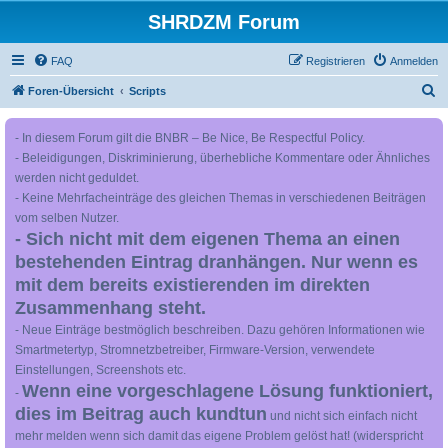
SHRDZM Forum
FAQ
Registrieren
Anmelden
S
Foren-Übersicht
Scripts
u
- In diesem Forum gilt die BNBR – Be Nice, Be Respectful Policy.
c
- Beleidigungen, Diskriminierung, überhebliche Kommentare oder Ähnliches
h
werden nicht geduldet.
e
- Keine Mehrfacheinträge des gleichen Themas in verschiedenen Beiträgen
vom selben Nutzer.
- Sich nicht mit dem eigenen Thema an einen
bestehenden Eintrag dranhängen. Nur wenn es
mit dem bereits existierenden im direkten
Zusammenhang steht.
- Neue Einträge bestmöglich beschreiben. Dazu gehören Informationen wie
Smartmetertyp, Stromnetzbetreiber, Firmware-Version, verwendete
Einstellungen, Screenshots etc.
Wenn eine vorgeschlagene Lösung funktioniert,
-
dies im Beitrag auch kundtun
und nicht sich einfach nicht
mehr melden wenn sich damit das eigene Problem gelöst hat! (widerspricht