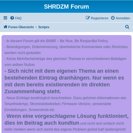
SHRDZM Forum
FAQ
Registrieren
Anmelden
S
Foren-Übersicht
Scripts
u
- In diesem Forum gilt die BNBR – Be Nice, Be Respectful Policy.
c
- Beleidigungen, Diskriminierung, überhebliche Kommentare oder Ähnliches
h
werden nicht geduldet.
e
- Keine Mehrfacheinträge des gleichen Themas in verschiedenen Beiträgen
vom selben Nutzer.
- Sich nicht mit dem eigenen Thema an einen
bestehenden Eintrag dranhängen. Nur wenn es
mit dem bereits existierenden im direkten
Zusammenhang steht.
- Neue Einträge bestmöglich beschreiben. Dazu gehören Informationen wie
Smartmetertyp, Stromnetzbetreiber, Firmware-Version, verwendete
Einstellungen, Screenshots etc.
Wenn eine vorgeschlagene Lösung funktioniert,
-
dies im Beitrag auch kundtun
und nicht sich einfach nicht
mehr melden wenn sich damit das eigene Problem gelöst hat! (widerspricht