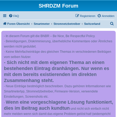
SHRDZM Forum
FAQ
Registrieren
Anmelden
S
Foren-Übersicht
Smartmeter
Stromnetzbetreiber
Switzerland
u
- In diesem Forum gilt die BNBR – Be Nice, Be Respectful Policy.
c
- Beleidigungen, Diskriminierung, überhebliche Kommentare oder Ähnliches
h
werden nicht geduldet.
e
- Keine Mehrfacheinträge des gleichen Themas in verschiedenen Beiträgen
vom selben Nutzer.
- Sich nicht mit dem eigenen Thema an einen
bestehenden Eintrag dranhängen. Nur wenn es
mit dem bereits existierenden im direkten
Zusammenhang steht.
- Neue Einträge bestmöglich beschreiben. Dazu gehören Informationen wie
Smartmetertyp, Stromnetzbetreiber, Firmware-Version, verwendete
Einstellungen, Screenshots etc.
Wenn eine vorgeschlagene Lösung funktioniert,
-
dies im Beitrag auch kundtun
und nicht sich einfach nicht
mehr melden wenn sich damit das eigene Problem gelöst hat! (widerspricht