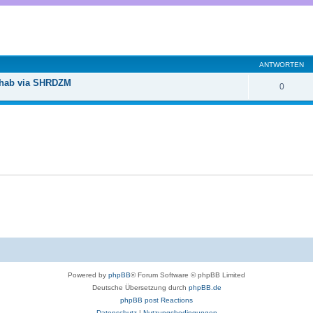
eiterte Suche
ANTWORTEN
nhab via SHRDZM
0
Powered by
phpBB
® Forum Software © phpBB Limited
Deutsche Übersetzung durch
phpBB.de
phpBB post Reactions
Datenschutz
|
Nutzungsbedingungen