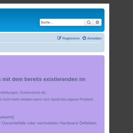
Suche
Erweiterte Suche
Registrieren
Anmelden
 mit dem bereits existierenden im
stellungen, Screenshots etc.
ch nicht mehr melden wenn sich damit das eigene Problem
ekehrt].
r Garantiefälle oder vermuteten Hardware-Defekten.