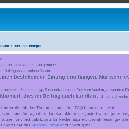
erland
Romande Energie
y.
der Ähnliches werden nicht geduldet.
en Beiträgen vom selben Nutzer.
einen bestehenden Eintrag dranhängen. Nur wenn es
ationen wie Smartmetertyp, Stromnetzbetreiber, Firmware-Version, verwendete Ein
ioniert, dies im Beitrag auch kundtun
und nicht sich einfa
st Überprüfen ob das Thema schon in den FAQ beantwortet wird.
 schon eine Anfrage über das Kontakformular gestellt wurde [oder umg
 Nutzern und nicht als Ersatz für Reklamationen, Gewährleistungs- ode
e Support über das
Support-Formular
zur Verfügung.