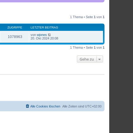
1 Thema • Seite
1
von
1
ZUGRIFFE
LETZTER BEITRAG
von
wjones
1078963
20. Okt 2024 20:08
1 Thema • Seite
1
von
1
Gehe zu
Alle Cookies löschen
Alle Zeiten sind
UTC+02:00