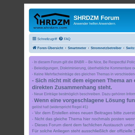
SHRDZM Forum
Anwender helfen Anwendern.
Schnellzugriff
FAQ
Foren-Übersicht
Smartmeter
Stromnetzbetreiber
Switz
- In diesem Forum gilt die BNBR – Be Nice, Be Respectful Polic
- Beleidigungen, Diskriminierung, überhebliche Kommentare o
- Keine Mehrfacheinträge des gleichen Themas in verschieden
- Sich nicht mit dem eigenen Thema an 
direkten Zusammenhang steht.
- Neue Einträge bestmöglich beschreiben. Dazu gehören Inform
Wenn eine vorgeschlagene Lösung funkt
-
gelöst hat! (widerspricht Regel #1)
- Vor dem Erstellen eines neuen Beitrages bitte zuer
- Nicht das gleiche Thema hier nochmals posten wenn
- Dieses Forum dient dem fachlichen Austausch unter
Für solche Anliegen steht ausschließlich der offiziell