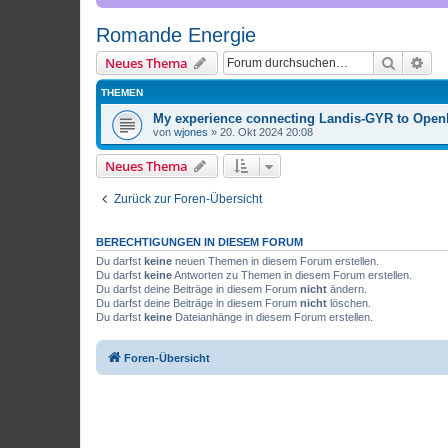
Romande Energie
Suche
Erw
Neues Thema
THEMEN
My experience connecting Landis-GYR to Ope
von
wjones
»
20. Okt 2024 20:08
Neues Thema
Zurück zur Foren-Übersicht
BERECHTIGUNGEN IN DIESEM FORUM
Du darfst
keine
neuen Themen in diesem Forum erstellen.
Du darfst
keine
Antworten zu Themen in diesem Forum erstellen.
Du darfst deine Beiträge in diesem Forum
nicht
ändern.
Du darfst deine Beiträge in diesem Forum
nicht
löschen.
Du darfst
keine
Dateianhänge in diesem Forum erstellen.
Foren-Übersicht