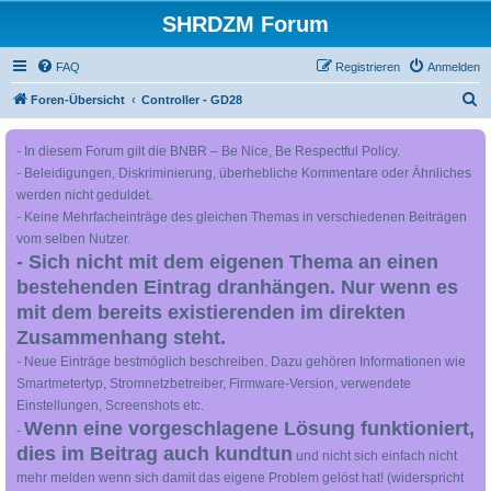
SHRDZM Forum
FAQ
Registrieren
Anmelden
S
Foren-Übersicht
Controller - GD28
u
- In diesem Forum gilt die BNBR – Be Nice, Be Respectful Policy.
c
- Beleidigungen, Diskriminierung, überhebliche Kommentare oder Ähnliches
h
werden nicht geduldet.
e
- Keine Mehrfacheinträge des gleichen Themas in verschiedenen Beiträgen
vom selben Nutzer.
- Sich nicht mit dem eigenen Thema an einen
bestehenden Eintrag dranhängen. Nur wenn es
mit dem bereits existierenden im direkten
Zusammenhang steht.
- Neue Einträge bestmöglich beschreiben. Dazu gehören Informationen wie
Smartmetertyp, Stromnetzbetreiber, Firmware-Version, verwendete
Einstellungen, Screenshots etc.
Wenn eine vorgeschlagene Lösung funktioniert,
-
dies im Beitrag auch kundtun
und nicht sich einfach nicht
mehr melden wenn sich damit das eigene Problem gelöst hat! (widerspricht