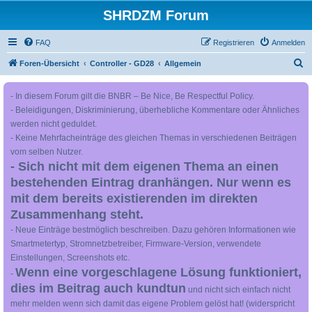
SHRDZM Forum
FAQ
Registrieren
Anmelden
S
Foren-Übersicht
Controller - GD28
Allgemein
u
- In diesem Forum gilt die BNBR – Be Nice, Be Respectful Policy.
c
- Beleidigungen, Diskriminierung, überhebliche Kommentare oder Ähnliches
h
werden nicht geduldet.
e
- Keine Mehrfacheinträge des gleichen Themas in verschiedenen Beiträgen
vom selben Nutzer.
- Sich nicht mit dem eigenen Thema an einen
bestehenden Eintrag dranhängen. Nur wenn es
mit dem bereits existierenden im direkten
Zusammenhang steht.
- Neue Einträge bestmöglich beschreiben. Dazu gehören Informationen wie
Smartmetertyp, Stromnetzbetreiber, Firmware-Version, verwendete
Einstellungen, Screenshots etc.
Wenn eine vorgeschlagene Lösung funktioniert,
-
dies im Beitrag auch kundtun
und nicht sich einfach nicht
mehr melden wenn sich damit das eigene Problem gelöst hat! (widerspricht