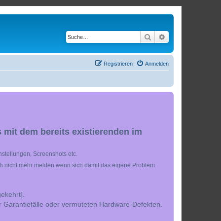
Suche
Erweiterte Suche
Registrieren
Anmelden
 mit dem bereits existierenden im
stellungen, Screenshots etc.
ch nicht mehr melden wenn sich damit das eigene Problem
ekehrt].
r Garantiefälle oder vermuteten Hardware-Defekten.