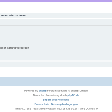
sehen oder zu lesen.
ieser Sitzung verbergen
Powered by
phpBB
® Forum Software © phpBB Limited
Deutsche Übersetzung durch
phpBB.de
phpBB post Reactions
Datenschutz
|
Nutzungsbedingungen
Time: 0.075s
| Peak Memory Usage: 852.18 KiB | GZIP: Off |
Queries: 9