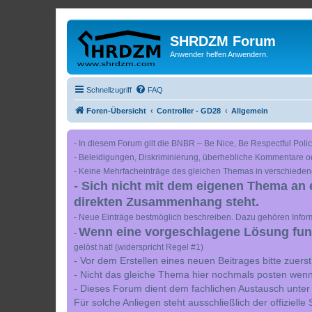
SHRDZM Forum
Anwender helfen Anwendern.
Schnellzugriff
FAQ
Foren-Übersicht
Controller - GD28
Allgemein
- In diesem Forum gilt die BNBR – Be Nice, Be Respectful Polic
- Beleidigungen, Diskriminierung, überhebliche Kommentare o
- Keine Mehrfacheinträge des gleichen Themas in verschieden
- Sich nicht mit dem eigenen Thema an 
direkten Zusammenhang steht.
- Neue Einträge bestmöglich beschreiben. Dazu gehören Inform
Wenn eine vorgeschlagene Lösung funkt
-
gelöst hat! (widerspricht Regel #1)
- Vor dem Erstellen eines neuen Beitrages bitte zuer
- Nicht das gleiche Thema hier nochmals posten wenn
- Dieses Forum dient dem fachlichen Austausch unter
Für solche Anliegen steht ausschließlich der offiziell