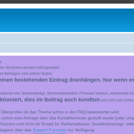
y.
der Ähnliches werden nicht geduldet.
en Beiträgen vom selben Nutzer.
einen bestehenden Eintrag dranhängen. Nur wenn es
ationen wie Smartmetertyp, Stromnetzbetreiber, Firmware-Version, verwendete Ein
ioniert, dies im Beitrag auch kundtun
und nicht sich einfa
st Überprüfen ob das Thema schon in den FAQ beantwortet wird.
 schon eine Anfrage über das Kontakformular gestellt wurde [oder umg
 Nutzern und nicht als Ersatz für Reklamationen, Gewährleistungs- ode
e Support über das
Support-Formular
zur Verfügung.