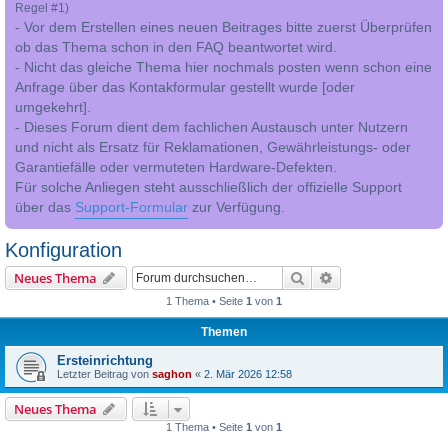
Regel #1)
- Vor dem Erstellen eines neuen Beitrages bitte zuerst Überprüfen
ob das Thema schon in den FAQ beantwortet wird.
- Nicht das gleiche Thema hier nochmals posten wenn schon eine
Anfrage über das Kontakformular gestellt wurde [oder
umgekehrt].
- Dieses Forum dient dem fachlichen Austausch unter Nutzern
und nicht als Ersatz für Reklamationen, Gewährleistungs- oder
Garantiefälle oder vermuteten Hardware-Defekten.
Für solche Anliegen steht ausschließlich der offizielle Support
über das
Support-Formular
zur Verfügung.
Konfiguration
Suche
Erweiterte Suche
Neues Thema
1 Thema • Seite
1
von
1
Themen
Ersteinrichtung
Letzter Beitrag von
saghon
«
2. Mär 2026 12:58
Neues Thema
1 Thema • Seite
1
von
1