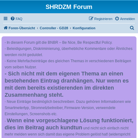
SHRDZM Forum
FAQ
Registrieren
Anmelden
S
Foren-Übersicht
Controller - GD28
Konfiguration
u
- In diesem Forum gilt die BNBR – Be Nice, Be Respectful Policy.
c
- Beleidigungen, Diskriminierung, überhebliche Kommentare oder Ähnliches
h
werden nicht geduldet.
e
- Keine Mehrfacheinträge des gleichen Themas in verschiedenen Beiträgen
vom selben Nutzer.
- Sich nicht mit dem eigenen Thema an einen
bestehenden Eintrag dranhängen. Nur wenn es
mit dem bereits existierenden im direkten
Zusammenhang steht.
- Neue Einträge bestmöglich beschreiben. Dazu gehören Informationen wie
Smartmetertyp, Stromnetzbetreiber, Firmware-Version, verwendete
Einstellungen, Screenshots etc.
Wenn eine vorgeschlagene Lösung funktioniert,
-
dies im Beitrag auch kundtun
und nicht sich einfach nicht
mehr melden wenn sich damit das eigene Problem gelöst hat! (widerspricht