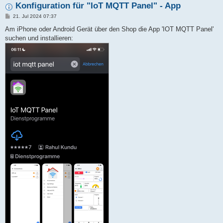
Konfiguration für "IoT MQTT Panel" - App
B
21. Jul 2024 07:37
e
i
Am iPhone oder Android Gerät über den Shop die App 'IOT MQTT Panel'
t
suchen und installieren:
r
a
g