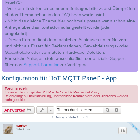
Regel #1)
- Vor dem Erstellen eines neuen Beitrages bitte zuerst Überprüfen
ob das Thema schon in den FAQ beantwortet wird.
- Nicht das gleiche Thema hier nochmals posten wenn schon eine
Anfrage über das Kontakformular gestellt wurde [oder
umgekehrt].
- Dieses Forum dient dem fachlichen Austausch unter Nutzern
und nicht als Ersatz für Reklamationen, Gewährleistungs- oder
Garantiefälle oder vermuteten Hardware-Defekten.
Für solche Anliegen steht ausschließlich der offizielle Support
über das
Support-Formular
zur Verfügung.
Konfiguration für "IoT MQTT Panel" - App
Forumsregeln
In diesem Forum gilt die BNBR – Be Nice, Be Respectful Policy.
Beleidigungen, Diskriminierung, überhebliche Kommentare oder Ähnliches werden
nicht geduldet.
Suche
Erweiterte
Antworten
1 Beitrag • Seite
1
von
1
saghon
Site Admin