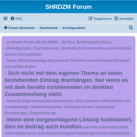
SHRDZM Forum
FAQ
Registrieren
Anmelden
S
Foren-Übersicht
Smartmeter
Konfiguration
u
- In diesem Forum gilt die BNBR – Be Nice, Be Respectful Policy.
c
- Beleidigungen, Diskriminierung, überhebliche Kommentare oder Ähnliches
h
werden nicht geduldet.
e
- Keine Mehrfacheinträge des gleichen Themas in verschiedenen Beiträgen
vom selben Nutzer.
- Sich nicht mit dem eigenen Thema an einen
bestehenden Eintrag dranhängen. Nur wenn es
mit dem bereits existierenden im direkten
Zusammenhang steht.
- Neue Einträge bestmöglich beschreiben. Dazu gehören Informationen wie
Smartmetertyp, Stromnetzbetreiber, Firmware-Version, verwendete
Einstellungen, Screenshots etc.
Wenn eine vorgeschlagene Lösung funktioniert,
-
dies im Beitrag auch kundtun
und nicht sich einfach nicht
mehr melden wenn sich damit das eigene Problem gelöst hat! (widerspricht