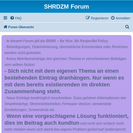
SHRDZM Forum
FAQ
Registrieren
Anmelden
S
Foren-Übersicht
u
- In diesem Forum gilt die BNBR – Be Nice, Be Respectful Policy.
c
- Beleidigungen, Diskriminierung, überhebliche Kommentare oder Ähnliches
h
werden nicht geduldet.
e
- Keine Mehrfacheinträge des gleichen Themas in verschiedenen Beiträgen
vom selben Nutzer.
- Sich nicht mit dem eigenen Thema an einen
bestehenden Eintrag dranhängen. Nur wenn es
mit dem bereits existierenden im direkten
Zusammenhang steht.
- Neue Einträge bestmöglich beschreiben. Dazu gehören Informationen wie
Smartmetertyp, Stromnetzbetreiber, Firmware-Version, verwendete
Einstellungen, Screenshots etc.
Wenn eine vorgeschlagene Lösung funktioniert,
-
dies im Beitrag auch kundtun
und nicht sich einfach nicht
mehr melden wenn sich damit das eigene Problem gelöst hat! (widerspricht