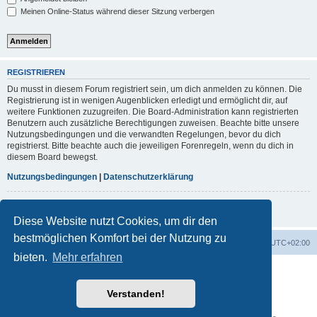
Meinen Online-Status während dieser Sitzung verbergen
REGISTRIEREN
Du musst in diesem Forum registriert sein, um dich anmelden zu können. Die
Registrierung ist in wenigen Augenblicken erledigt und ermöglicht dir, auf
weitere Funktionen zuzugreifen. Die Board-Administration kann registrierten
Benutzern auch zusätzliche Berechtigungen zuweisen. Beachte bitte unsere
Nutzungsbedingungen und die verwandten Regelungen, bevor du dich
registrierst. Bitte beachte auch die jeweiligen Forenregeln, wenn du dich in
diesem Board bewegst.
Nutzungsbedingungen
|
Datenschutzerklärung
Registrieren
Diese Website nutzt Cookies, um dir den
bestmöglichen Komfort bei der Nutzung zu
Foren-Übersicht
Alle Cookies löschen
Alle Zeiten sind
UTC+02:00
bieten.
Mehr erfahren
Powered by
phpBB
® Forum Software © phpBB Limited
Deutsche Übersetzung durch
phpBB.de
Verstanden!
phpBB post Reactions
Datenschutz
|
Nutzungsbedingungen