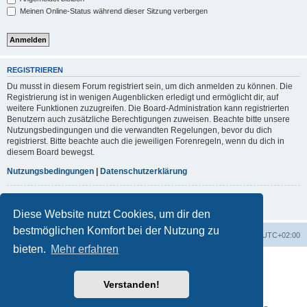
Meinen Online-Status während dieser Sitzung verbergen
REGISTRIEREN
Du musst in diesem Forum registriert sein, um dich anmelden zu können. Die
Registrierung ist in wenigen Augenblicken erledigt und ermöglicht dir, auf
weitere Funktionen zuzugreifen. Die Board-Administration kann registrierten
Benutzern auch zusätzliche Berechtigungen zuweisen. Beachte bitte unsere
Nutzungsbedingungen und die verwandten Regelungen, bevor du dich
registrierst. Bitte beachte auch die jeweiligen Forenregeln, wenn du dich in
diesem Board bewegst.
Nutzungsbedingungen
|
Datenschutzerklärung
Registrieren
Diese Website nutzt Cookies, um dir den
bestmöglichen Komfort bei der Nutzung zu
Foren-Übersicht
Alle Cookies löschen
Alle Zeiten sind
UTC+02:00
bieten.
Mehr erfahren
Powered by
phpBB
® Forum Software © phpBB Limited
Deutsche Übersetzung durch
phpBB.de
Verstanden!
phpBB post Reactions
Datenschutz
|
Nutzungsbedingungen