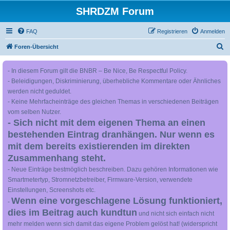
SHRDZM Forum
FAQ
Registrieren
Anmelden
S
Foren-Übersicht
u
- In diesem Forum gilt die BNBR – Be Nice, Be Respectful Policy.
c
- Beleidigungen, Diskriminierung, überhebliche Kommentare oder Ähnliches
h
werden nicht geduldet.
e
- Keine Mehrfacheinträge des gleichen Themas in verschiedenen Beiträgen
vom selben Nutzer.
- Sich nicht mit dem eigenen Thema an einen
bestehenden Eintrag dranhängen. Nur wenn es
mit dem bereits existierenden im direkten
Zusammenhang steht.
- Neue Einträge bestmöglich beschreiben. Dazu gehören Informationen wie
Smartmetertyp, Stromnetzbetreiber, Firmware-Version, verwendete
Einstellungen, Screenshots etc.
Wenn eine vorgeschlagene Lösung funktioniert,
-
dies im Beitrag auch kundtun
und nicht sich einfach nicht
mehr melden wenn sich damit das eigene Problem gelöst hat! (widerspricht