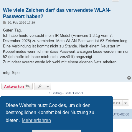
Wie viele Zeichen darf das verwendete WLAN-
Passwort haben?
B
20. Feb 2026 17:29
e
i
Guten Tag,
t
Ich habe heute versucht mein IR-Modul (Firmware 1.3.1g vom 7.
r
a
Dezember 2025) zu verbinden. Mein WLAN Passwort ist 63 Zeichen lang.
g
Eine Verbindung ist kommt nicht zu Stande. Nach einem Neustart im
Koppelmodus wenn ich mir dass Passwort anzeigen lasse werden mir nur
52 (ich hoffe ich habe mich nicht verzählt) angezeigt.
Zumindest vorerst werde ich wohl mit einem eigenen Netz arbeiten.
mfg, Sipe
Antworten
1 Beitrag • Seite
1
von
1
Gehe zu
Diese Website nutzt Cookies, um dir den
bestmöglichen Komfort bei der Nutzung zu
Foren-Übersicht
Alle Cookies löschen
Alle Zeiten sind
UTC+02:00
bieten.
Mehr erfahren
Powered by
phpBB
® Forum Software © phpBB Limited
Deutsche Übersetzung durch
phpBB.de