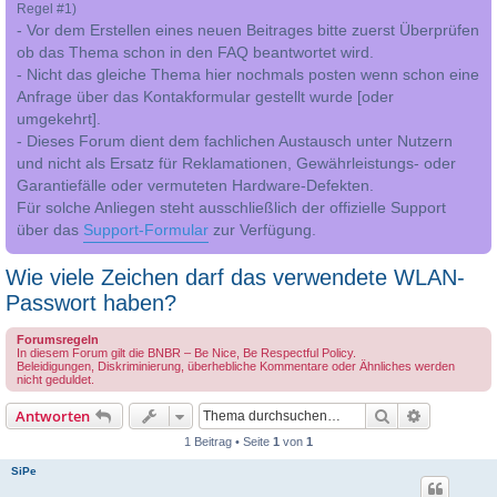
Regel #1)
- Vor dem Erstellen eines neuen Beitrages bitte zuerst Überprüfen
ob das Thema schon in den FAQ beantwortet wird.
- Nicht das gleiche Thema hier nochmals posten wenn schon eine
Anfrage über das Kontakformular gestellt wurde [oder
umgekehrt].
- Dieses Forum dient dem fachlichen Austausch unter Nutzern
und nicht als Ersatz für Reklamationen, Gewährleistungs- oder
Garantiefälle oder vermuteten Hardware-Defekten.
Für solche Anliegen steht ausschließlich der offizielle Support
über das
Support-Formular
zur Verfügung.
Wie viele Zeichen darf das verwendete WLAN-
Passwort haben?
Forumsregeln
In diesem Forum gilt die BNBR – Be Nice, Be Respectful Policy.
Beleidigungen, Diskriminierung, überhebliche Kommentare oder Ähnliches werden
nicht geduldet.
Suche
Erweiterte
Antworten
1 Beitrag • Seite
1
von
1
SiPe