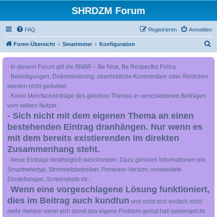
SHRDZM Forum
FAQ
Registrieren
Anmelden
S
Foren-Übersicht
Smartmeter
Konfiguration
u
- In diesem Forum gilt die BNBR – Be Nice, Be Respectful Policy.
c
- Beleidigungen, Diskriminierung, überhebliche Kommentare oder Ähnliches
h
werden nicht geduldet.
e
- Keine Mehrfacheinträge des gleichen Themas in verschiedenen Beiträgen
vom selben Nutzer.
- Sich nicht mit dem eigenen Thema an einen
bestehenden Eintrag dranhängen. Nur wenn es
mit dem bereits existierenden im direkten
Zusammenhang steht.
- Neue Einträge bestmöglich beschreiben. Dazu gehören Informationen wie
Smartmetertyp, Stromnetzbetreiber, Firmware-Version, verwendete
Einstellungen, Screenshots etc.
Wenn eine vorgeschlagene Lösung funktioniert,
-
dies im Beitrag auch kundtun
und nicht sich einfach nicht
mehr melden wenn sich damit das eigene Problem gelöst hat! (widerspricht