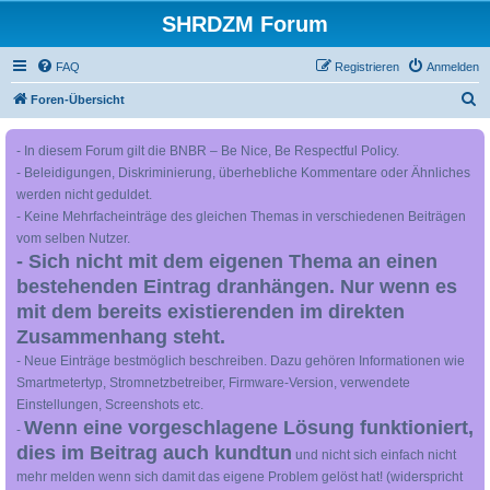
SHRDZM Forum
FAQ
Registrieren
Anmelden
S
Foren-Übersicht
u
- In diesem Forum gilt die BNBR – Be Nice, Be Respectful Policy.
c
- Beleidigungen, Diskriminierung, überhebliche Kommentare oder Ähnliches
h
werden nicht geduldet.
e
- Keine Mehrfacheinträge des gleichen Themas in verschiedenen Beiträgen
vom selben Nutzer.
- Sich nicht mit dem eigenen Thema an einen
bestehenden Eintrag dranhängen. Nur wenn es
mit dem bereits existierenden im direkten
Zusammenhang steht.
- Neue Einträge bestmöglich beschreiben. Dazu gehören Informationen wie
Smartmetertyp, Stromnetzbetreiber, Firmware-Version, verwendete
Einstellungen, Screenshots etc.
Wenn eine vorgeschlagene Lösung funktioniert,
-
dies im Beitrag auch kundtun
und nicht sich einfach nicht
mehr melden wenn sich damit das eigene Problem gelöst hat! (widerspricht