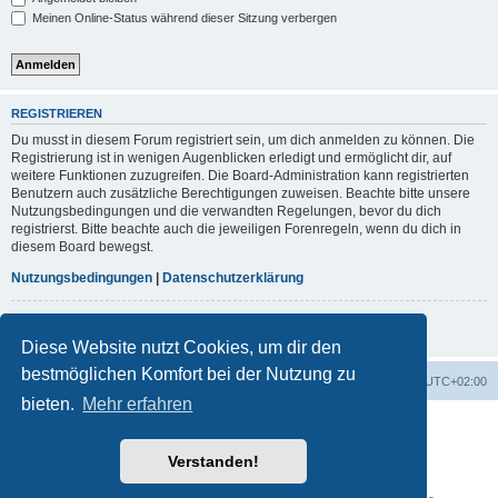
Meinen Online-Status während dieser Sitzung verbergen
REGISTRIEREN
Du musst in diesem Forum registriert sein, um dich anmelden zu können. Die
Registrierung ist in wenigen Augenblicken erledigt und ermöglicht dir, auf
weitere Funktionen zuzugreifen. Die Board-Administration kann registrierten
Benutzern auch zusätzliche Berechtigungen zuweisen. Beachte bitte unsere
Nutzungsbedingungen und die verwandten Regelungen, bevor du dich
registrierst. Bitte beachte auch die jeweiligen Forenregeln, wenn du dich in
diesem Board bewegst.
Nutzungsbedingungen
|
Datenschutzerklärung
Registrieren
Diese Website nutzt Cookies, um dir den
bestmöglichen Komfort bei der Nutzung zu
Foren-Übersicht
Alle Cookies löschen
Alle Zeiten sind
UTC+02:00
bieten.
Mehr erfahren
Powered by
phpBB
® Forum Software © phpBB Limited
Deutsche Übersetzung durch
phpBB.de
Verstanden!
phpBB post Reactions
Datenschutz
|
Nutzungsbedingungen