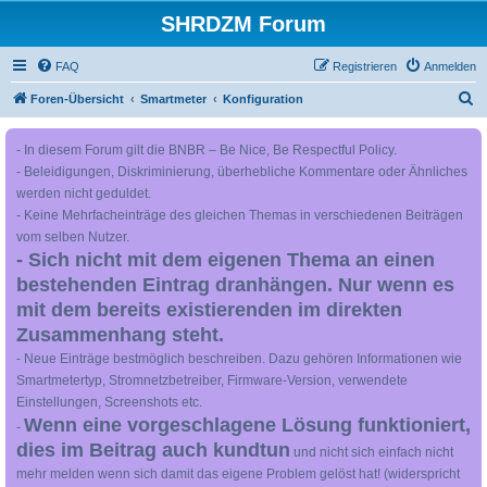
SHRDZM Forum
FAQ
Registrieren
Anmelden
S
Foren-Übersicht
Smartmeter
Konfiguration
u
- In diesem Forum gilt die BNBR – Be Nice, Be Respectful Policy.
c
- Beleidigungen, Diskriminierung, überhebliche Kommentare oder Ähnliches
h
werden nicht geduldet.
e
- Keine Mehrfacheinträge des gleichen Themas in verschiedenen Beiträgen
vom selben Nutzer.
- Sich nicht mit dem eigenen Thema an einen
bestehenden Eintrag dranhängen. Nur wenn es
mit dem bereits existierenden im direkten
Zusammenhang steht.
- Neue Einträge bestmöglich beschreiben. Dazu gehören Informationen wie
Smartmetertyp, Stromnetzbetreiber, Firmware-Version, verwendete
Einstellungen, Screenshots etc.
Wenn eine vorgeschlagene Lösung funktioniert,
-
dies im Beitrag auch kundtun
und nicht sich einfach nicht
mehr melden wenn sich damit das eigene Problem gelöst hat! (widerspricht