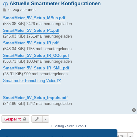
Aktuelle Smartmeter Konfigurationen
B
18. Aug 2022 09:39
e
i
SmartMeter_5V_Setup_MBus.pdf
t
(535.38 KiB) 2426-mal heruntergeladen
r
a
SmartMeter_5V_Setup_P1.pdf
g
(245.03 KiB) 1751-mal heruntergeladen
SmartMeter_5V_Setup_IR.pdf
(548.34 KiB) 1155-mal heruntergeladen
SmartMeter_5V_Setup_IR_OOe.pdf
(553.73 KiB) 1003-mal heruntergeladen
SmartMeter_5V_Setup_IR_SML.pdf
(28.91 KiB) 909-mal heruntergeladen
Smartmeter Einrichtung Video
SmartMeter_5V_Setup_Impuls.pdf
(242.86 KiB) 1342-mal heruntergeladen
Gesperrt
1 Beitrag • Seite
1
von
1
Gehe zu