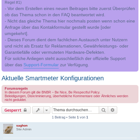
Regel #1)
- Vor dem Erstellen eines neuen Beitrages bitte zuerst Überprüfen
ob das Thema schon in den FAQ beantwortet wird.
- Nicht das gleiche Thema hier nochmals posten wenn schon eine
Anfrage über das Kontakformular gestellt wurde [oder
umgekehrt].
- Dieses Forum dient dem fachlichen Austausch unter Nutzern
und nicht als Ersatz für Reklamationen, Gewährleistungs- oder
Garantiefälle oder vermuteten Hardware-Defekten.
Für solche Anliegen steht ausschließlich der offizielle Support
über das
Support-Formular
zur Verfügung.
Aktuelle Smartmeter Konfigurationen
Forumsregeln
In diesem Forum gilt die BNBR – Be Nice, Be Respectful Policy.
Beleidigungen, Diskriminierung, überhebliche Kommentare oder Ähnliches werden
nicht geduldet.
Suche
Erweiterte S
Gesperrt
1 Beitrag • Seite
1
von
1
saghon
Site Admin