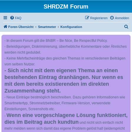
SHRDZM Forum
FAQ
Registrieren
Anmelden
S
Foren-Übersicht
Smartmeter
Konfiguration
u
- In diesem Forum gilt die BNBR – Be Nice, Be Respectful Policy.
c
- Beleidigungen, Diskriminierung, überhebliche Kommentare oder Ähnliches
h
werden nicht geduldet.
e
- Keine Mehrfacheinträge des gleichen Themas in verschiedenen Beiträgen
vom selben Nutzer.
- Sich nicht mit dem eigenen Thema an einen
bestehenden Eintrag dranhängen. Nur wenn es
mit dem bereits existierenden im direkten
Zusammenhang steht.
- Neue Einträge bestmöglich beschreiben. Dazu gehören Informationen wie
Smartmetertyp, Stromnetzbetreiber, Firmware-Version, verwendete
Einstellungen, Screenshots etc.
Wenn eine vorgeschlagene Lösung funktioniert,
-
dies im Beitrag auch kundtun
und nicht sich einfach nicht
mehr melden wenn sich damit das eigene Problem gelöst hat! (widerspricht