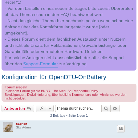
Regel #1)
- Vor dem Erstellen eines neuen Beitrages bitte zuerst Überprüfen
ob das Thema schon in den FAQ beantwortet wird.
- Nicht das gleiche Thema hier nochmals posten wenn schon eine
Anfrage über das Kontakformular gestellt wurde [oder
umgekehrt].
- Dieses Forum dient dem fachlichen Austausch unter Nutzern
und nicht als Ersatz für Reklamationen, Gewährleistungs- oder
Garantiefälle oder vermuteten Hardware-Defekten.
Für solche Anliegen steht ausschließlich der offizielle Support
über das
Support-Formular
zur Verfügung.
Konfiguration für OpenDTU-OnBattery
Forumsregeln
In diesem Forum gilt die BNBR – Be Nice, Be Respectful Policy.
Beleidigungen, Diskriminierung, überhebliche Kommentare oder Ähnliches werden
nicht geduldet.
Suche
Erweiterte
Antworten
2 Beiträge • Seite
1
von
1
saghon
Site Admin