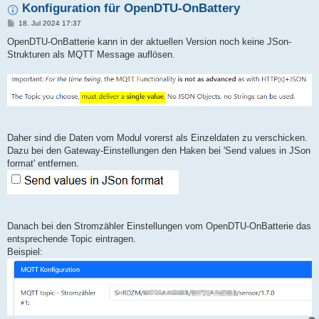
Konfiguration für OpenDTU-OnBattery
B
18. Jul 2024 17:37
e
i
OpenDTU-OnBatterie kann in der aktuellen Version noch keine JSon-
t
Strukturen als MQTT Message auflösen.
r
a
g
Daher sind die Daten vom Modul vorerst als Einzeldaten zu verschicken.
Dazu bei den Gateway-Einstellungen den Haken bei 'Send values in JSon
format' entfernen.
Danach bei den Stromzähler Einstellungen vom OpenDTU-OnBatterie das
entsprechende Topic eintragen.
Beispiel: