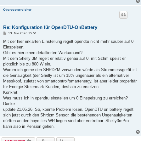
Oberoesterreicher
Re: Konfiguration für OpenDTU-OnBattery
B
13. Mai 2026 15:51
e
i
Mit der hier erklärten Einstellung regelt opendtu nicht mehr sauber auf 0
t
Einspeisen.
r
a
Gibt es hier einen detaillierten Workaround?
g
Mit dem Shelly 3M regelt er relativ genau auf 0. mit Szhm speist er
plötzlich bis zu 800 W ein.
Warum ich gerne den SHRDZM verwenden würde als Strommessgerät ist
die Genauigkeit (der Shelly ist um 15% ungenauer als ein alternativer
Messkopf, zuletzt von smartcontrol/smartenergy, ist aber leider properitär
für Energie Steiermark Kunden, deshalb zu ersetzen.
Konkret:
Was muss ich in opendtu einstellen um 0 Einspeisung zu erreichen?
Danke
update 21.05.26: So, konnte Problem lösen. OpenDTU on battery regelt
sich jetzt durch den Shrdzm Sensor, die bestehenden Ungenauigkeiten
dürften an den hoymiles WR liegen sind aber vertretbar. Shelly3mPro
kann also in Pension gehen.